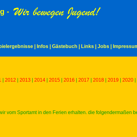
g -
pielergebnisse
|
Infos
|
Gästebuch
|
Links
|
Jobs
|
Impressu
1
|
2012
|
2013
|
2014
|
2015
|
2016
|
2017
|
2018
|
2019
|
2020
|
ir vom Sportamt in den Ferien erhalten. die folgendermaßen b