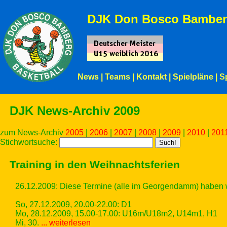
DJK Don Bosco Bamber
News
|
Teams
|
Kontakt
|
Spielpläne
|
S
DJK News-Archiv 2009
zum News-Archiv
2005
|
2006
|
2007
|
2008
|
2009
|
2010
|
201
Stichwortsuche:
Training in den Weihnachtsferien
26.12.2009: Diese Termine (alle im Georgendamm) haben w
So, 27.12.2009, 20.00-22.00: D1
Mo, 28.12.2009, 15.00-17.00: U16m/U18m2, U14m1, H1
Mi, 30.
... weiterlesen