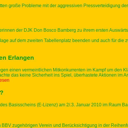
hatten große Probleme mit der aggressiven Pressverteidigung d
rinnen der DJK Don Bosco Bamberg zu ihrem ersten Auswärtsspi
lage auf dem zweiten Tabellenplatz beenden und auch für die 
en Erlangen
egen einen vermeintlichen Mitkonkurrenten im Kampf um den Kla
achte das keine Sicherheit ins Spiel, überhastete Aktionen im A
rlesen
n?
des Basisscheins (E-Lizenz) am 2/.3. Januar 2010 im Raum B
 BBV zugehörigen Verein und Berücksichtigung in der Reihenf