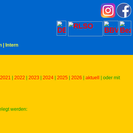
m
|
Intern
2021
|
2022
|
2023
|
2024
|
2025
|
2026
|
aktuell
| oder mit
elegt werden: