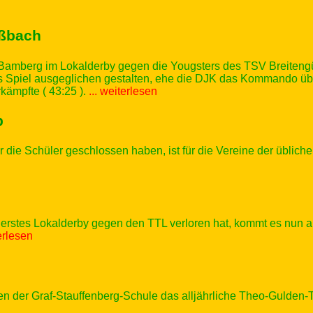
üßbach
 Bamberg im Lokalderby gegen die Yougsters des TSV Breitengü
Spiel ausgeglichen gestalten, ehe die DJK das Kommando über
kämpfte ( 43:25 ).
... weiterlesen
b
ie Schüler geschlossen haben, ist für die Vereine der übliche T
erstes Lokalderby gegen den TTL verloren hat, kommt es nun 
terlesen
en der Graf-Stauffenberg-Schule das alljährliche Theo-Gulden-Tu