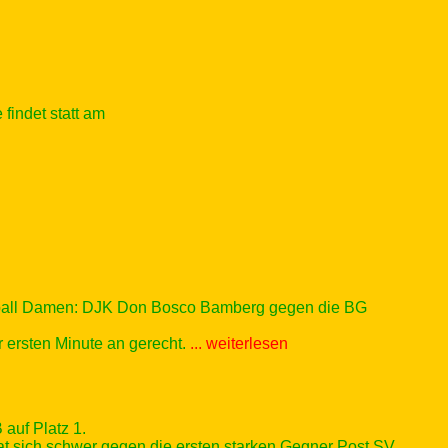
findet statt am
etball Damen: DJK Don Bosco Bamberg gegen die BG
r ersten Minute an gerecht.
... weiterlesen
 auf Platz 1.
at sich schwer gegen die ersten starken Gegner Post SV