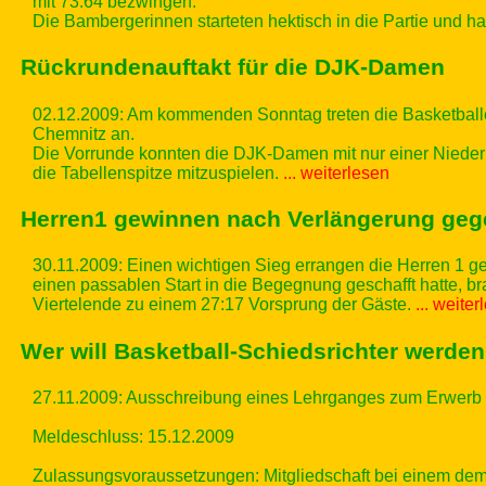
mit 73:64 bezwingen.
Die Bambergerinnen starteten hektisch in die Partie und 
Rückrundenauftakt für die DJK-Damen
02.12.2009: Am kommenden Sonntag treten die Basketballe
Chemnitz an.
Die Vorrunde konnten die DJK-Damen mit nur einer Nieder
die Tabellenspitze mitzuspielen.
... weiterlesen
Herren1 gewinnen nach Verlängerung geg
30.11.2009: Einen wichtigen Sieg errangen die Herren 1 g
einen passablen Start in die Begegnung geschafft hatte, br
Viertelende zu einem 27:17 Vorsprung der Gäste.
... weite
Wer will Basketball-Schiedsrichter werde
27.11.2009: Ausschreibung eines Lehrganges zum Erwerb 
Meldeschluss: 15.12.2009
Zulassungsvoraussetzungen: Mitgliedschaft bei einem dem