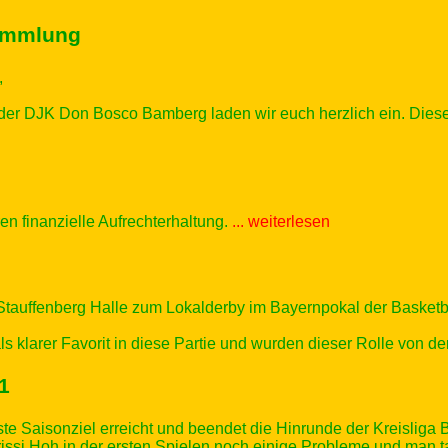
sammlung
,
der DJK Don Bosco Bamberg laden wir euch herzlich ein. Diese 
en finanzielle Aufrechterhaltung.
... weiterlesen
 Stauffenberg Halle zum Lokalderby im Bayernpokal der Bask
klarer Favorit in diese Partie und wurden dieser Rolle von de
1
te Saisonziel erreicht und beendet die Hinrunde der Kreisliga B
issi Hoh in der ersten Spielen noch einige Probleme und man t