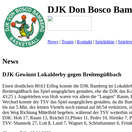
DJK Don Bosco Bam
News
|
Teams
|
Kontakt
|
Spielpläne
|
Spieler
News
DJK Gewinnt Lokalderby gegen Breitengüßbach
Einen deutlichen 80:63 Erflog konnte die DJK Bamberg im Lokalder
Breitengüßbach das Spiel ausgeglichen gestalten, ehe die DJK das K
43:25 ). Angetrieben von Hoh waren vor allem die "Langen" Raum, Re
Wechsel konnte der TSV das Spiel ausgeglichen gestalten, da die Ba
bis zur 5.Min. des letzten Viertels noch einmal auf 66:54 verkürzen,
den Weg Richtung Mittelfeld begeben, während der TSV weiterhin sie
DJK: Hoh 17, Raum 13, Reichel 11,Pfister 11, Pedro 10, Hirmke 7, Ple
TSV: Shanneik 27, Lott 8, Land 7, Wagner 6, Schönhammer 6, Feist