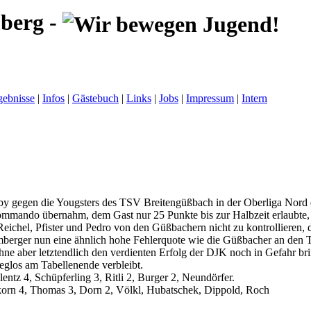
berg -
gebnisse
|
Infos
|
Gästebuch
|
Links
|
Jobs
|
Impressum
|
Intern
by gegen die Yougsters des TSV Breitengüßbach in der Oberliga Nord
ommando übernahm, dem Gast nur 25 Punkte bis zur Halbzeit erlaubte, 
ichel, Pfister und Pedro von den Güßbachern nicht zu kontrollieren, 
mberger nun eine ähnlich hohe Fehlerquote wie die Güßbacher an den 
 ohne aber letztendlich den verdienten Erfolg der DJK noch in Gefahr b
glos am Tabellenende verbleibt.
ntz 4, Schüpferling 3, Ritli 2, Burger 2, Neundörfer.
korn 4, Thomas 3, Dorn 2, Völkl, Hubatschek, Dippold, Roch