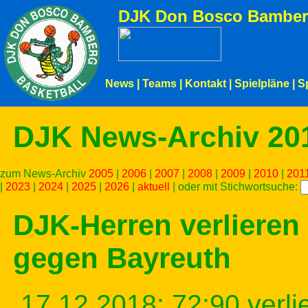
DJK Don Bosco Bamber
News
|
Teams
|
Kontakt
|
Spielpläne
|
S
DJK News-Archiv 20
zum News-Archiv
2005
|
2006
|
2007
|
2008
|
2009
|
2010
|
201
|
2023
|
2024
|
2025
|
2026
|
aktuell
| oder mit Stichwortsuche:
DJK-Herren verliere
gegen Bayreuth
17.12.2018: 72:90 verl