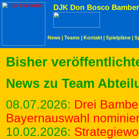
DJK Don Bosco Bamber
News
|
Teams
|
Kontakt
|
Spielpläne
|
S
Bisher veröffentlich
News zu Team Abteil
08.07.2026:
Drei Bambe
Bayernauswahl nominier
10.02.2026:
Strategiew