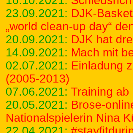
16.10.2021:
Schiedsrich
23.09.2021:
DJK-Basketb
„world clean-up day“ den
20.09.2021:
DJK hat dre
14.09.2021:
Mach mit be
02.07.2021:
Einladung 
(2005-2013)
07.06.2021:
Training ab
20.05.2021:
Brose-onlin
Nationalspielerin Nina 
22.04.2021:
#stayfitdur