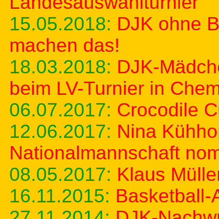
Landesauswahlturnier
15.05.2018:
DJK ohne Br
machen das!
18.03.2018:
DJK-Mädche
beim LV-Turnier in Chem
06.07.2017:
Crocodile 
12.06.2017:
Nina Kühhor
Nationalmannschaft nomi
08.05.2017:
Klaus Mülle
16.11.2015:
Basketball-A
27.11.2014:
DJK-Nachwuch