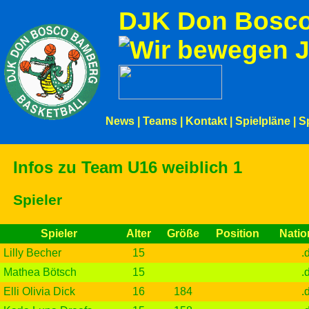
DJK Don Bosco
News
|
Teams
|
Kontakt
|
Spielpläne
|
S
Infos zu Team U16 weiblich 1
Spieler
Spieler
Alter
Größe
Position
Nation
Lilly Becher
15
.
Mathea Bötsch
15
.
Elli Olivia Dick
16
184
.