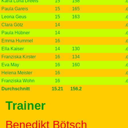
Karla Luna Dreefs
15
158
.
Paula Gareis
15
165
.
Leona Geus
15
163
.
Clara Götz
14
.
Paula Hübner
14
.
Emma Hummel
16
.
Ella Kaiser
14
130
.
Franziska Kirster
16
134
.
Eva May
16
160
.
Helena Meister
16
.
Franziska Wohn
16
.
Durchschnitt
15.21
156.2
Trainer
Benedikt Bötsch