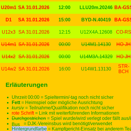
U20m1
SA 31.01.2026
12:00
LLU20m.20246
BA-GS
D1
SA 31.01.2026
15:00
BYD-N.40419
BA-GS
U12x3
SA 31.01.2026
12:15
U12X4A.12608
CO-R
U14m1
SA 31.01.2026
00:00
U14M1.14130
HO-JH
U14x2
SA 31.01.2026
00:00
U14M3A.14329
HO-JH
STR-
U14w2
SA 31.01.2026
16:00
U14W1.13130
BCH
Erläuterungen
Uhrzeit 00:00 = Spieltermin/-tag noch nicht sicher
Fett
= Heimspiel oder mögliche Ausrichtung
kursiv
= Teilnahme/Qualifikation noch nicht sicher
rote Schrift
= Link mit weiterführenden Informationen
Durchgestrichen
= Spiel wurde/wird verlegt oder fällt aus/
= DJK-Vereinsbus wird benötigt/verwendet
Hintergrundfarbe
= Kampfgericht-Einsatz bei anderem T