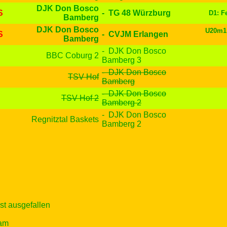
DJK Don Bosco
S
- TG 48 Würzburg
D1: F
Bamberg
DJK Don Bosco
U20m1:
S
- CVJM Erlangen
Bamberg
- DJK Don Bosco
S
BBC Coburg 2
Bamberg 3
- DJK Don Bosco
TSV Hof
Bamberg
- DJK Don Bosco
TSV Hof 2
Bamberg 2
- DJK Don Bosco
Regnitztal Baskets
Bamberg 2
ist ausgefallen
eam