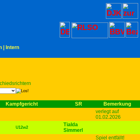
m
|
Intern
chiedsrichtern
Kampfgericht
SR
Bemerkung
verlegt auf
01.02.2026
Tialda
U12w2
Simmerl
Spiel entfällt!