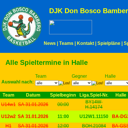
DJK Don Bosco Bamber
News
|
Teams
|
Kontakt
|
Spielpläne
|
S
Alle Spieltermine in Halle
Team
Gegner
Halle
Auswahl nach:
Team
Datum
Spielbeginn
Liga.Spiel-Nr.
Halle
BY14W-
U14w1
SA 31.01.2026
00:00
H.14174
U12w2
SA 31.01.2026
11:00
U12W1.11150
BA-DG
H1
SA 31.01.2026
12:00
BOH.21084
BA-GS