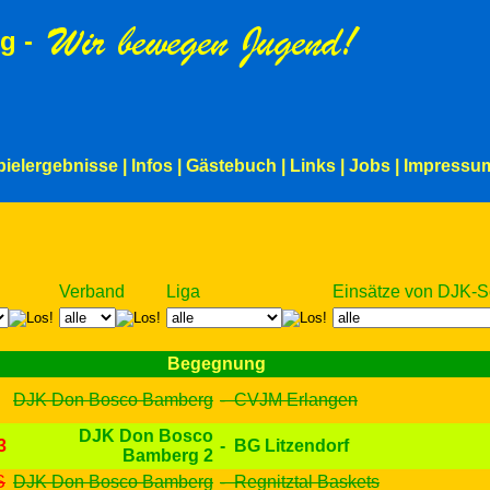
g -
pielergebnisse
|
Infos
|
Gästebuch
|
Links
|
Jobs
|
Impressu
Verband
Liga
Einsätze von DJK-S
Begegnung
DJK Don Bosco Bamberg
- CVJM Erlangen
DJK Don Bosco
3
- BG Litzendorf
Bamberg 2
S
DJK Don Bosco Bamberg
- Regnitztal Baskets