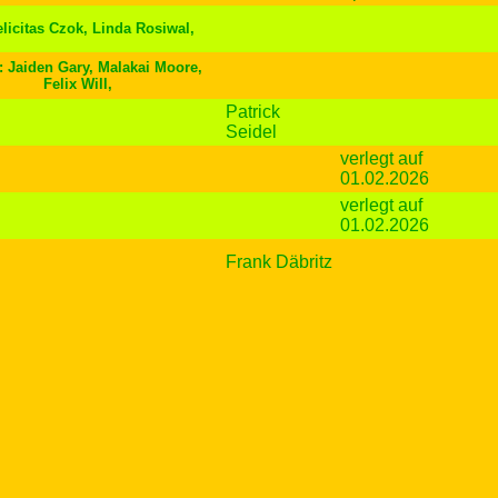
elicitas Czok, Linda Rosiwal,
 Jaiden Gary, Malakai Moore,
Felix Will,
Patrick
Seidel
verlegt auf
01.02.2026
verlegt auf
01.02.2026
Frank Däbritz