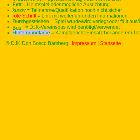
Fett
= Heimspiel oder mögliche Ausrichtung
kursiv
= Teilnahme/Qualifikation noch nicht sicher
rote Schrift
= Link mit weiterführenden Informationen
Durchgestrichen
= Spiel wurde/wird verlegt oder fällt aus/
= DJK-Vereinsbus wird benötigt/verwendet
Hintergrundfarbe
= Kampfgericht-Einsatz bei anderem T
© DJK Don Bosco Bamberg |
Impressum
|
Startseite