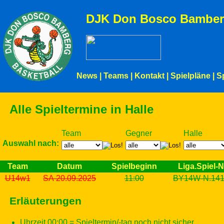
DJK Don Bosco Bamber
News
|
Teams
|
Kontakt
|
Spielpläne
|
S
Alle Spieltermine in Halle
Team
Gegner
Halle
Auswahl nach:
Team
Datum
Spielbeginn
Liga.Spiel-N
U14w1
SA 20.09.2025
11:00
BY14W-N.14
Erläuterungen
Uhrzeit 00:00 = Spieltermin/-tag noch nicht sicher