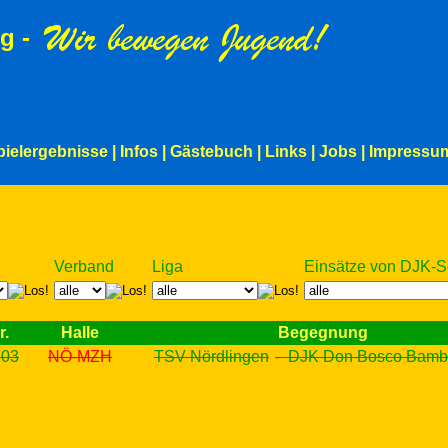
g -
pielergebnisse
|
Infos
|
Gästebuch
|
Links
|
Jobs
|
Impressu
Verband
Liga
Einsätze von DJK-S
r.
Halle
Begegnung
103
NÖ-MZH
TSV Nördlingen
- DJK Don Bosco Bamb