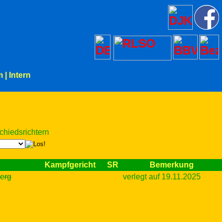
m
|
Intern
chiedsrichtern
Kampfgericht
SR
Bemerkung
erg
verlegt auf 19.11.2025