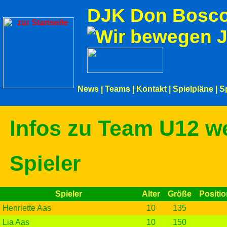
DJK Don Bosco
News
|
Teams
|
Kontakt
|
Spielpläne
|
S
Infos zu Team U12 we
Spieler
Spieler
Alter
Größe
Positio
Henriette Aas
10
135
Lia Aas
10
150