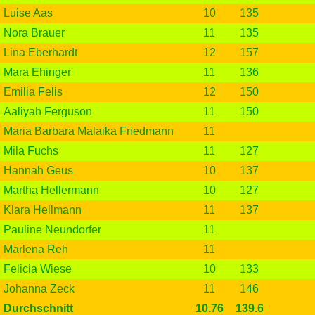
Luise Aas
10
135
Nora Brauer
11
135
Lina Eberhardt
12
157
Mara Ehinger
11
136
Emilia Felis
12
150
Aaliyah Ferguson
11
150
Maria Barbara Malaika Friedmann
11
Mila Fuchs
11
127
Hannah Geus
10
137
Martha Hellermann
10
127
Klara Hellmann
11
137
Pauline Neundorfer
11
Marlena Reh
11
Felicia Wiese
10
133
Johanna Zeck
11
146
Durchschnitt
10.76
139.6