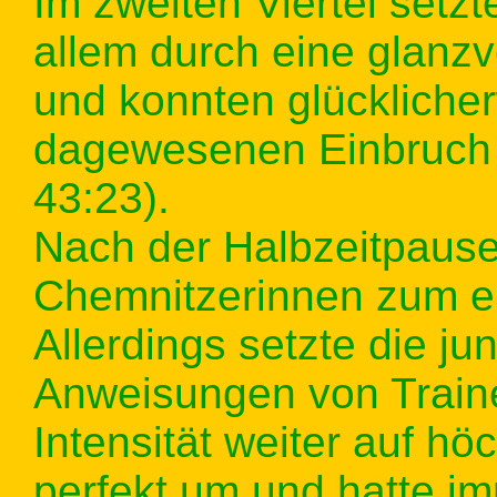
Im zweiten Viertel setz
allem durch eine glanzvo
und konnten glückliche
dagewesenen Einbruch 
43:23).
Nach der Halbzeitpause
Chemnitzerinnen zum er
Allerdings setzte die j
Anweisungen von Traine
Intensität weiter auf h
perfekt um und hatte i