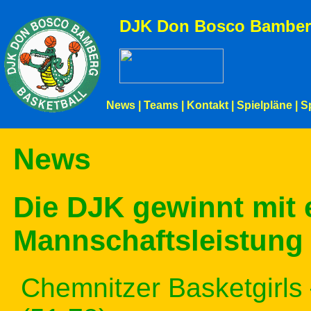
DJK Don Bosco Bamber
News
|
Teams
|
Kontakt
|
Spielpläne
|
S
News
Die DJK gewinnt mit 
Mannschaftsleistung
Chemnitzer Basketgirl