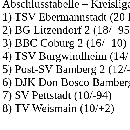
Abschlusstabelle – Kreislig
1) TSV Ebermannstadt (20 
2) BG Litzendorf 2 (18/+95
3) BBC Coburg 2 (16/+10)
4) TSV Burgwindheim (14/
5) Post-SV Bamberg 2 (12/
6) DJK Don Bosco Bamberg
7) SV Pettstadt (10/-94)
8) TV Weismain (10/+2)