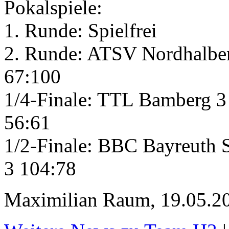
Pokalspiele:
1. Runde: Spielfrei
2. Runde: ATSV Nordhalbe
67:100
1/4-Finale: TTL Bamberg 
56:61
1/2-Finale: BBC Bayreuth
3 104:78
Maximilian Raum, 19.05.2