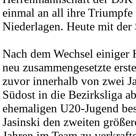
einmal an all ihre Triumpfe
Niederlagen. Heute mit der
Nach dem Wechsel einiger H
neu zusammengesetzte erst
zuvor innerhalb von zwei Ja
Südost in die Bezirksliga ab
ehemaligen U20-Jugend bes
Jasinski den zweiten größe
Jahren im Team zu verkraft