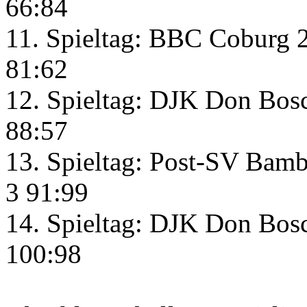
66:84
11. Spieltag: BBC Coburg
81:62
12. Spieltag: DJK Don Bos
88:57
13. Spieltag: Post-SV Bam
3 91:99
14. Spieltag: DJK Don Bo
100:98