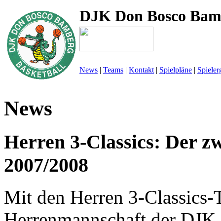
DJK Don Bosco Bam
News
|
Teams
|
Kontakt
|
Spielpläne
|
Spieler
News
Herren 3-Classics: Der 
2007/2008
Mit den Herren 3-Classics-Te
Herrenmannschaft der DJK