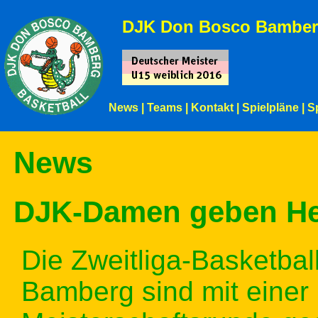
DJK Don Bosco Bamber
News
|
Teams
|
Kontakt
|
Spielpläne
|
S
News
DJK-Damen geben Hei
Die Zweitliga-Basketba
Bamberg sind mit einer 