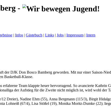
berg -
gebnisse
|
Infos
|
Gästebuch
|
Links
|
Jobs
|
Impressum
|
Intern
haft der DJK Don Bosco Bamberg geworden. Mit nur einer Saison-Nied
n Basketball-Klasse.
as erfahrene Team klappte heuer hervorragend. So avancierte Kathrin G
onalliga der Aufstieg für die Zweite nicht möglich ist, wird wohl der
/12 Dreier), Nadine Ehm (55), Anna Bergmann (115/3), Birgit Hidalgo 
onia Lohneiß (67/4), Lisa Stößel (19), Monika Moritz-Dumke (22); lie