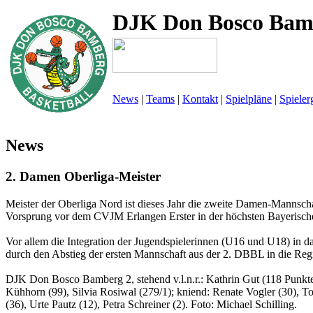
DJK Don Bosco Bam
News
|
Teams
|
Kontakt
|
Spielpläne
|
Spieler
News
2. Damen Oberliga-Meister
Meister der Oberliga Nord ist dieses Jahr die zweite Damen-Mannsc
Vorsprung vor dem CVJM Erlangen Erster in der höchsten Bayerische
Vor allem die Integration der Jugendspielerinnen (U16 und U18) in d
durch den Abstieg der ersten Mannschaft aus der 2. DBBL in die Regi
DJK Don Bosco Bamberg 2, stehend v.l.n.r.: Kathrin Gut (118 Punkte
Kühhorn (99), Silvia Rosiwal (279/1); kniend: Renate Vogler (30), T
(36), Urte Pautz (12), Petra Schreiner (2). Foto: Michael Schilling.