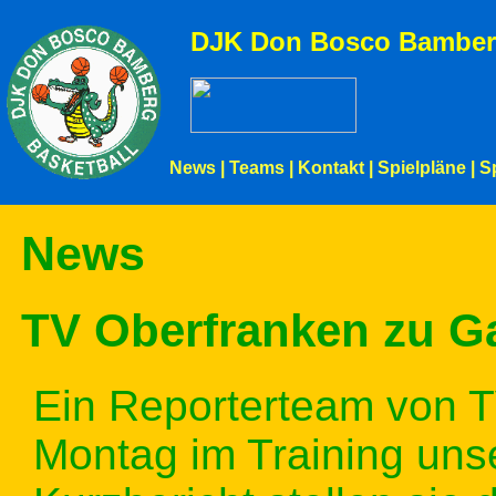
DJK Don Bosco Bamber
News
|
Teams
|
Kontakt
|
Spielpläne
|
S
News
TV Oberfranken zu Ga
Ein Reporterteam von 
Montag im Training uns