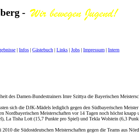
berg -
gebnisse
|
Infos
|
Gästebuch
|
Links
|
Jobs
|
Impressum
|
Intern
 des Damen-Bundestrainers Imre Szittya die Bayerischen Meisterschaft
n sich die DJK-Mädels lediglich gegen den Südbayerischen Meister N
ordbayerischen Meisterschaften vor 14 Tagen noch höchst knapp und 
 La Tisha Lott (15,7 Punkte pro Spiel) und Tekla Wolstein (6,3 Punkt
 2010 die Südostdeutschen Meisterschaften gegen die Teams aus Nördl