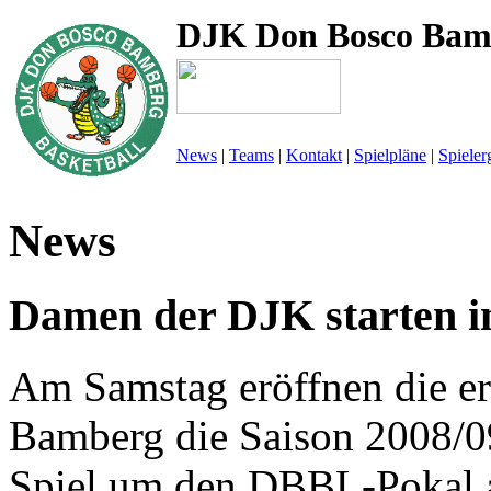
DJK Don Bosco Bam
News
|
Teams
|
Kontakt
|
Spielpläne
|
Spieler
News
Damen der DJK starten i
Am Samstag eröffnen die 
Bamberg die Saison 2008/09 
Spiel um den DBBL-Pokal a