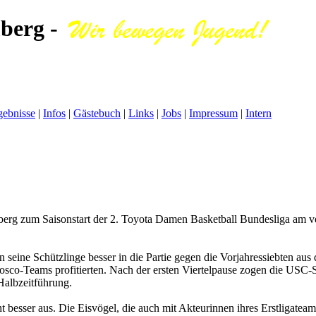
berg -
gebnisse
|
Infos
|
Gästebuch
|
Links
|
Jobs
|
Impressum
|
Intern
rg zum Saisonstart der 2. Toyota Damen Basketball Bundesliga am v
eine Schützlinge besser in die Partie gegen die Vorjahressiebten aus d
sco-Teams profitierten. Nach der ersten Viertelpause zogen die USC-S
Halbzeitführung.
esser aus. Die Eisvögel, die auch mit Akteurinnen ihres Erstligateams 