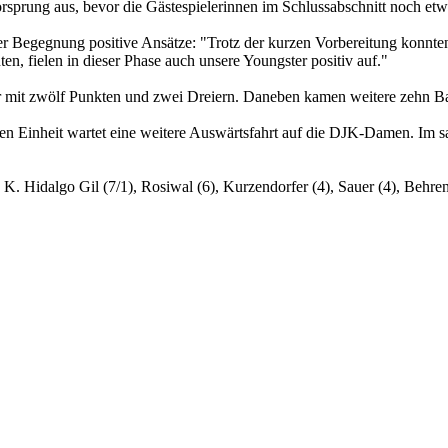
sprung aus, bevor die Gästespielerinnen im Schlussabschnitt noch etw
 Begegnung positive Ansätze: "Trotz der kurzen Vorbereitung konnten w
en, fielen in dieser Phase auch unsere Youngster positiv auf."
 mit zwölf Punkten und zwei Dreiern. Daneben kamen weitere zehn Ba
n Einheit wartet eine weitere Auswärtsfahrt auf die DJK-Damen. Im sa
K. Hidalgo Gil (7/1), Rosiwal (6), Kurzendorfer (4), Sauer (4), Behrens 