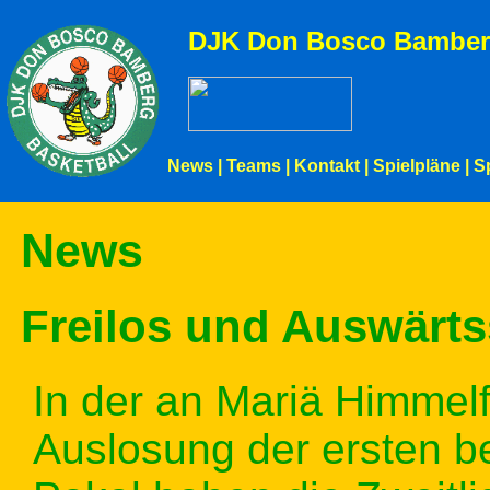
DJK Don Bosco Bamber
News
|
Teams
|
Kontakt
|
Spielpläne
|
S
News
Freilos und Auswärt
In der an Mariä Himmel
Auslosung der ersten 