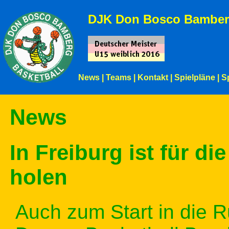
DJK Don Bosco Bamber
News
|
Teams
|
Kontakt
|
Spielpläne
|
S
News
In Freiburg ist für d
holen
Auch zum Start in die R