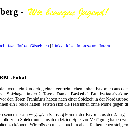
berg -
gebnisse
|
Infos
|
Gästebuch
|
Links
|
Jobs
|
Impressum
|
Intern
DBBL-Pokal
det, wenn ein Underdog einen vermeintlichen hohen Favoriten aus dem
 Spieltagen in der 2. Toyota Damen Basketball Bundesliga als aktuell
r den Toren Frankfurts haben nach einer Spielzeit in der Nordgruppe de
erinnen ein Freilos hatten, setzten sich die Hessinnen ohne Mühe gegen
von seinem Team weg: „Am Samstag kommt der Favorit aus der 2. Liga
er alle zehn Spielerinnen aus dem letzten Spiel zur Verfügung haben w
lten zu können. Wir müssen uns da auch in allen Teilbereichen steiger