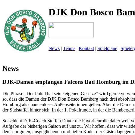
DJK Don Bosco Bam
News
|
Teams
|
Kontakt
|
Spielpläne
|
Spieler
News
DJK-Damen empfangen Falcons Bad Homburg im 
Die Phrase „Der Pokal hat seine eigenen Gesetze“ wird gerne verwen
so, dass die Damen der DJK Don Bosco Bamberg nach drei absolvierten
Homburg als chancenloser Außenseiterinnen gelten. Aber die Damen vo
der Südstaffel hinter sich. In der 1. Pokalrunde, in der die Bamberg
So schiebt DJK-Coach Steffen Dauer die Favoritenrolle daher weit 
Aufgabe der bisherigen Saison auf uns zu. Wir hoffen, dass wir wied
den sehr guten, ausgeglichenen und tiefen Kader der Gäste dagegenha