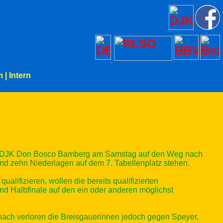
m
|
Intern
der DJK Don Bosco Bamberg am Samstag auf den Weg nach
 und zehn Niederlagen auf dem 7. Tabellenplatz stehen.
lifizieren, wollen die bereits qualifizierten
und Halbfinale auf den ein oder anderen möglichst
anach verloren die Breisgauerinnen jedoch gegen Speyer,