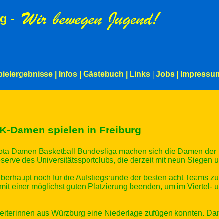
g -
pielergebnisse
|
Infos
|
Gästebuch
|
Links
|
Jobs
|
Impressu
K-Damen spielen in Freiburg
 Toyota Damen Basketball Bundesliga machen sich die Damen 
Reserve des Universitätssportclubs, die derzeit mit neun Siegen
erhaupt noch für die Aufstiegsrunde der besten acht Teams zu qua
mit einer möglichst guten Platzierung beenden, um im Viertel- 
enreiterinnen aus Würzburg eine Niederlage zufügen konnten. D