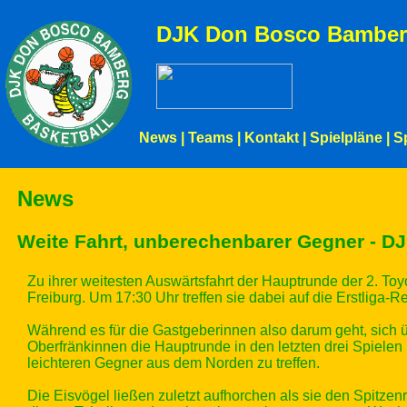
DJK Don Bosco Bamber
News
|
Teams
|
Kontakt
|
Spielpläne
|
S
News
Weite Fahrt, unberechenbarer Gegner - DJ
Zu ihrer weitesten Auswärtsfahrt der Hauptrunde der 2.
Freiburg. Um 17:30 Uhr treffen sie dabei auf die Erstliga-
Während es für die Gastgeberinnen also darum geht, sich üb
Oberfränkinnen die Hauptrunde in den letzten drei Spielen 
leichteren Gegner aus dem Norden zu treffen.
Die Eisvögel ließen zuletzt aufhorchen als sie den Spitz