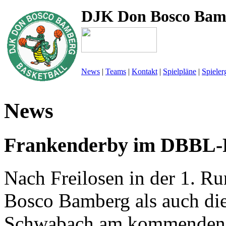
DJK Don Bosco Bam
News
|
Teams
|
Kontakt
|
Spielpläne
|
Spieler
News
Frankenderby im DBBL-
Nach Freilosen in der 1. R
Bosco Bamberg als auch di
Schwabach am kommenden S