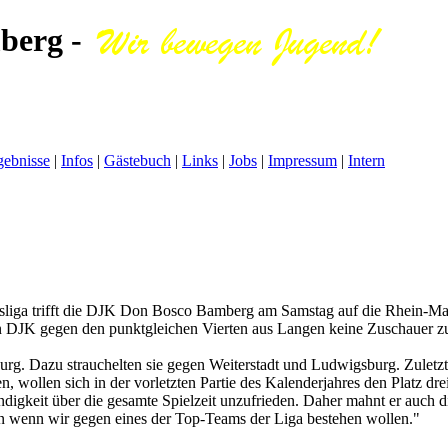
berg -
gebnisse
|
Infos
|
Gästebuch
|
Links
|
Jobs
|
Impressum
|
Intern
liga trifft die DJK Don Bosco Bamberg am Samstag auf die Rhein-Ma
ten DJK gegen den punktgleichen Vierten aus Langen keine Zuschauer z
 Dazu strauchelten sie gegen Weiterstadt und Ludwigsburg. Zuletzt be
 wollen sich in der vorletzten Partie des Kalenderjahres den Platz drei
ndigkeit über die gesamte Spielzeit unzufrieden. Daher mahnt er auch 
len wenn wir gegen eines der Top-Teams der Liga bestehen wollen."