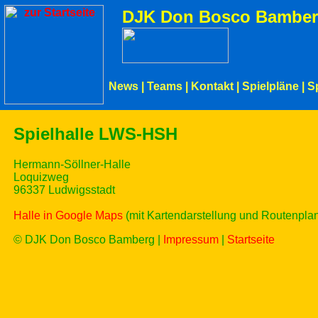
DJK Don Bosco Bamber
News
|
Teams
|
Kontakt
|
Spielpläne
|
S
Spielhalle LWS-HSH
Hermann-Söllner-Halle
Loquizweg
96337 Ludwigsstadt
Halle in Google Maps
(mit Kartendarstellung und Routenpla
© DJK Don Bosco Bamberg |
Impressum
|
Startseite