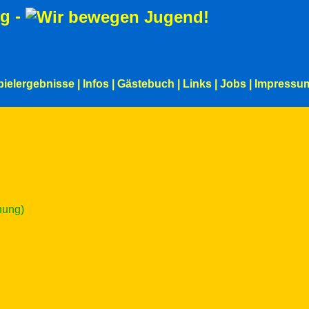
g -
pielergebnisse
|
Infos
|
Gästebuch
|
Links
|
Jobs
|
Impressu
nung)