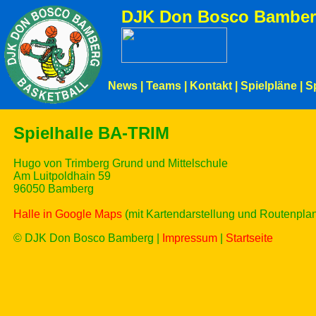
DJK Don Bosco Bamber
News
|
Teams
|
Kontakt
|
Spielpläne
|
S
Spielhalle BA-TRIM
Hugo von Trimberg Grund und Mittelschule
Am Luitpoldhain 59
96050 Bamberg
Halle in Google Maps
(mit Kartendarstellung und Routenpla
© DJK Don Bosco Bamberg |
Impressum
|
Startseite