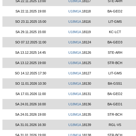
SA 22.11.2025 13:00
U18M1A
.18117
STE-ARH
SA 22.11.2025 19:00
U18M1A
.18118
BA-GEO2
SO 23.11.2025 15:00
U18M1A
.18116
LIT-GMS
SA 29.11.2025 15:00
U18M1A
.18119
KC-LCT
SO 07.12.2025 11:00
U18M1A
.18124
BA-GEO3
SA 13.12.2025 14:45
U18M1A
.18126
STE-ARH
SA 13.12.2025 19:00
U18M1A
.18125
STR-BCH
SO 14.12.2025 17:30
U18M1A
.18127
LIT-GMS
SO 11.01.2026 10:30
U18M1A
.18130
BA-GSS1
SA 17.01.2026 11:00
U18M1A
.18131
BA-GEO2
SA 24.01.2026 16:00
U18M1A
.18136
BA-GEO1
SA 24.01.2026 19:00
U18M1A
.18135
STR-BCH
SA 31.01.2026 16:30
U18M1A
.18139
RGL-VS
SA 31.01.2026 19:00
U18M1A
.18138
STR-BCH