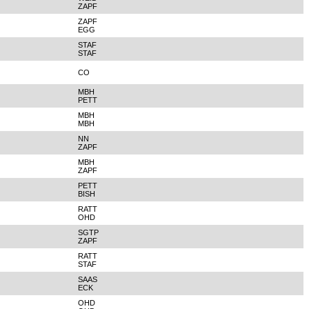
ZAPF
ZAPF
EGG
STAF
STAF
CO
MBH
PETT
MBH
MBH
NN
ZAPF
MBH
ZAPF
PETT
BISH
RATT
OHD
SGTP
ZAPF
RATT
STAF
SAAS
ECK
OHD