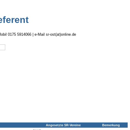
eferent
obil 0175 5914066 | e-Mail sr-ost(at)online.de
Angesetzte SR-Vereine
Bemerkung