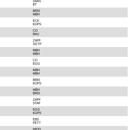
SAAS
BT
BREI
MBH
ECK
KÜPS
CO
BAU
ZAPF
SGTP
MBH
MBH
CO
EGG
MBH
MBH
BREI
KÜPS
MBH
BREI
ZAPF
STAF
EGG
KÜPS
EBS
PETT
WEID