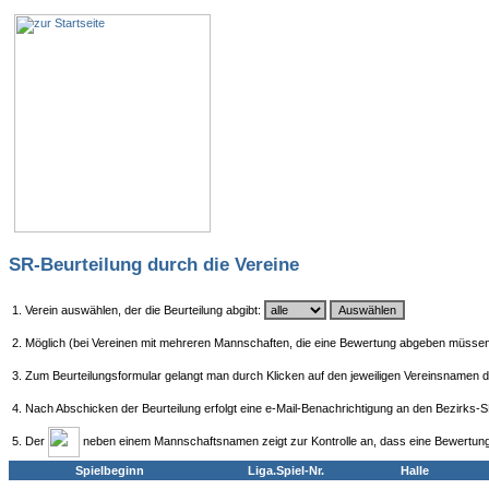
SR-Beurteilung durch die Vereine
1. Verein auswählen, der die Beurteilung abgibt:
2. Möglich (bei Vereinen mit mehreren Mannschaften, die eine Bewertung abgeben müssen) 
3. Zum Beurteilungsformular gelangt man durch Klicken auf den jeweiligen Vereinsnamen 
4. Nach Abschicken der Beurteilung erfolgt eine e-Mail-Benachrichtigung an den Bezirks
5. Der
neben einem Mannschaftsnamen zeigt zur Kontrolle an, dass eine Bewertun
Spielbeginn
Liga.Spiel-Nr.
Halle