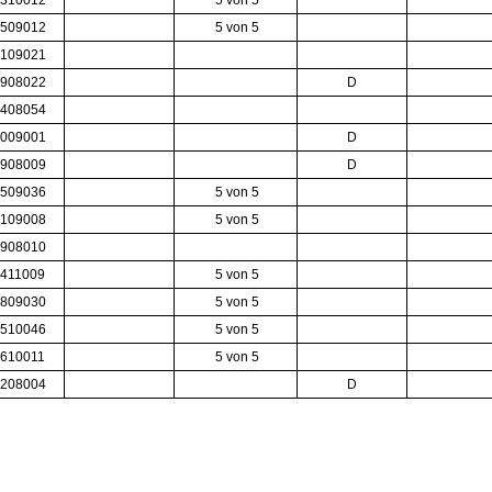
310012
5 von 5
509012
5 von 5
109021
908022
D
408054
009001
D
908009
D
509036
5 von 5
109008
5 von 5
908010
411009
5 von 5
809030
5 von 5
510046
5 von 5
610011
5 von 5
208004
D