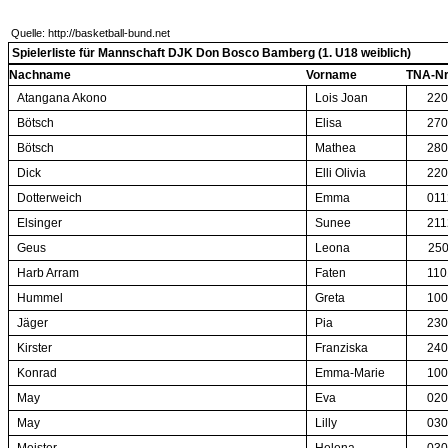
Quelle: http://basketball-bund.net
Spielerliste für Mannschaft DJK Don Bosco Bamberg (1. U18 weiblich)
Nachname
Vorname
TNA-N
Atangana Akono
Lois Joan
220
Bötsch
Elisa
270
Bötsch
Mathea
280
Dick
Elli Olivia
220
Dotterweich
Emma
011
Elsinger
Sunee
211
Geus
Leona
250
Harb Arram
Faten
110
Hummel
Greta
100
Jäger
Pia
230
Kirster
Franziska
240
Konrad
Emma-Marie
100
May
Eva
020
May
Lilly
030