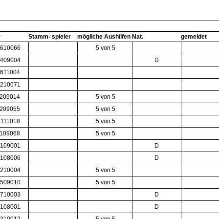
r
Stamm- spieler
mögliche Aushilfen
Nat.
gemeldet
610066
5 von 5
409004
D
611004
210071
209014
5 von 5
209055
5 von 5
111018
5 von 5
109068
5 von 5
109001
D
108006
D
210004
5 von 5
509010
5 von 5
710003
D
108001
D