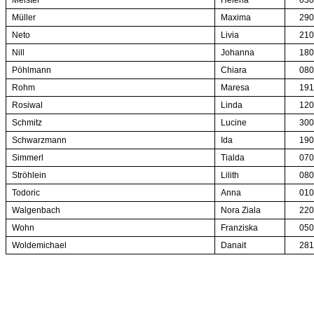
Meister
Helena
030
Müller
Maxima
290
Neto
Livia
210
Nill
Johanna
180
Pöhlmann
Chiara
080
Rohm
Maresa
191
Rosiwal
Linda
120
Schmitz
Lucine
300
Schwarzmann
Ida
190
Simmerl
Tialda
070
Ströhlein
Lilith
080
Todoric
Anna
010
Walgenbach
Nora Ziala
220
Wohn
Franziska
050
Woldemichael
Danait
281