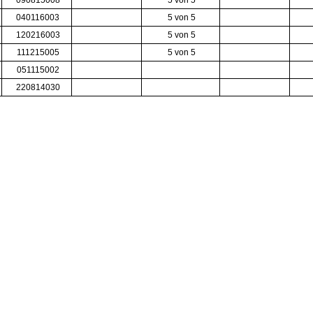
090815008
5 von 5
040116003
5 von 5
120216003
5 von 5
111215005
5 von 5
051115002
220814030