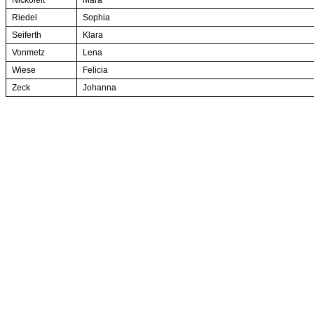
Nickoleit
Mara
Riedel
Sophia
Seiferth
Klara
Vonmetz
Lena
Wiese
Felicia
Zeck
Johanna