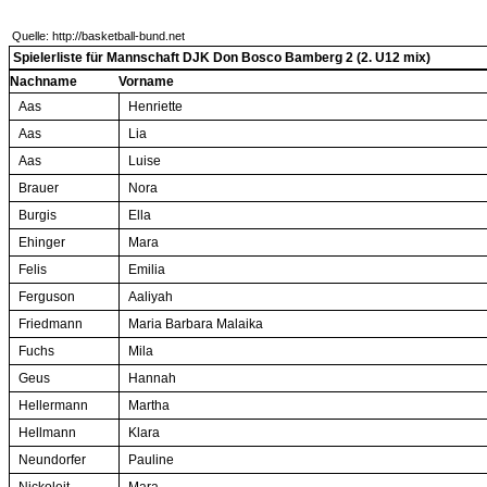
Quelle: http://basketball-bund.net
Spielerliste für Mannschaft DJK Don Bosco Bamberg 2 (2. U12 mix)
Nachname
Vorname
Aas
Henriette
Aas
Lia
Aas
Luise
Brauer
Nora
Burgis
Ella
Ehinger
Mara
Felis
Emilia
Ferguson
Aaliyah
Friedmann
Maria Barbara Malaika
Fuchs
Mila
Geus
Hannah
Hellermann
Martha
Hellmann
Klara
Neundorfer
Pauline