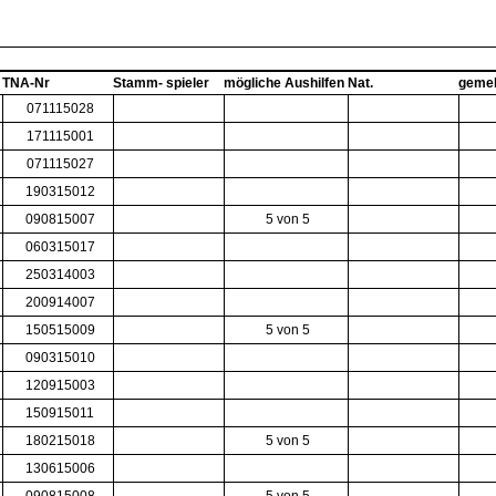
TNA-Nr
Stamm- spieler
mögliche Aushilfen
Nat.
geme
071115028
171115001
071115027
190315012
090815007
5 von 5
060315017
250314003
200914007
150515009
5 von 5
090315010
120915003
150915011
180215018
5 von 5
130615006